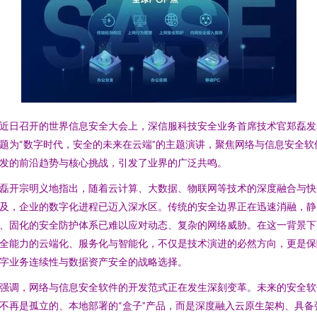
近日召开的世界信息安全大会上，深信服科技安全业务首席技术官郑磊发
题为“数字时代，安全的未来在云端”的主题演讲，聚焦网络与信息安全软
发的前沿趋势与核心挑战，引发了业界的广泛共鸣。
磊开宗明义地指出，随着云计算、大数据、物联网等技术的深度融合与快
及，企业的数字化进程已迈入深水区。传统的安全边界正在迅速消融，静
、固化的安全防护体系已难以应对动态、复杂的网络威胁。在这一背景下
全能力的云端化、服务化与智能化，不仅是技术演进的必然方向，更是保
字业务连续性与数据资产安全的战略选择。
强调，网络与信息安全软件的开发范式正在发生深刻变革。未来的安全软
不再是孤立的、本地部署的“盒子”产品，而是深度融入云原生架构、具备