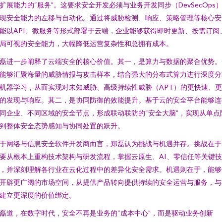
扩展能力的“服务”。这要求安全开发必须与业务开发同步（DevSecOps
现安全能力的左移与自动化。通过将威胁检测、响应、策略管理等核心安
能以API、微服务等形式部署于云端，企业能够获得即时更新、按需订阅
局可视的安全能力，大幅降低运营复杂性和总拥有成本。
磊进一步阐释了云端安全的核心价值。其一，是算力与数据的聚合优势。
能够汇聚海量的威胁情报与攻击样本，结合强大的分布式算力进行深度分
机器学习，从而实现对未知威胁、高级持续性威胁（APT）的更快速、
的发现与响应。其二，是协同防御的效能提升。基于云的安全平台能够连
同企业、不同区域的安全节点，形成联动联防的“安全大脑”，实现从单点
到整体安全态势感知与协同处置的跃升。
于网络与信息安全软件开发商而言，郑磊认为挑战与机遇并存。挑战在于
要从根本上重构技术架构与研发流程，掌握云原生、AI、零信任等关键技
，并深刻理解各行业在云化过程中的差异化安全需求。机遇则在于，能够
开辟更广阔的市场空间，从提供产品转向提供持续的安全运营与服务，与
建立更深度的价值绑定。
磊道，在数字时代，安全不再是业务的“成本中心”，而是驱动业务创新