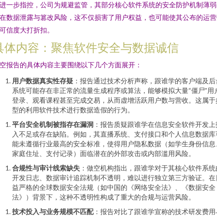
进一步指控，公司为规避监管，其部分核心软件系统的安全防护机制薄弱
在数据泄露与篡改风险，这不仅损害了用户权益，也可能使其公布的运营
可信度大打折扣。
具体内容：聚焦软件安全与数据诚信
空报告的具体内容主要围绕以下几个方面展开：
用户数据真实性存疑
：报告通过技术分析声称，跟谁学的客户端及后
系统可能存在非正常的流量生成程序或算法，能够模拟大量“僵尸”用
登录、观看课程甚至完成交易，从而虚增活跃用户数与营收。这属于
型的利用软件技术进行数据造假的行为。
平台安全机制被指存在漏洞
：报告质疑跟谁学在信息安全软件开发上
入不足或存在缺陷。例如，其直播系统、支付接口和个人信息数据库
能未遵循行业最高的安全标准，使得用户隐私数据（如学生身份信息
家庭住址、支付记录）面临潜在的外部攻击或内部滥用风险。
合规性与审计线索缺失
：做空机构指出，跟谁学对于其核心软件系统
开发日志、数据审计追踪机制不透明，难以进行独立第三方验证。在
益严格的全球数据安全法规（如中国的《网络安全法》、《数据安全
法》）背景下，这种不透明性构成了重大的合规与运营风险。
技术投入与业务规模不匹配
：报告对比了跟谁学宣称的技术研发费用