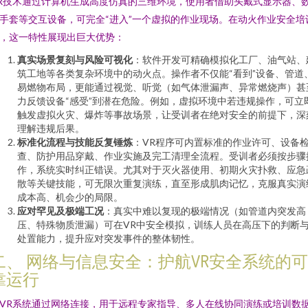
R技术通过计算机生成高度仿真的三维环境，使用者借助头戴式显示器、
手套等交互设备，可完全“进入”一个虚拟的作业现场。在动火作业安全培
，这一特性展现出巨大优势：
真实场景复刻与风险可视化
：软件开发可精确模拟化工厂、油气站、
筑工地等各类复杂环境中的动火点。操作者不仅能“看到”设备、管道
易燃物布局，更能通过视觉、听觉（如气体泄漏声、异常燃烧声）甚
力反馈设备“感受”到潜在危险。例如，虚拟环境中若违规操作，可立
触发虚拟火灾、爆炸等事故场景，让受训者在绝对安全的前提下，深
理解违规后果。
标准化流程与技能反复锤炼
：VR程序可内置标准的作业许可、设备
查、防护用品穿戴、作业实施及完工清理全流程。受训者必须按步骤
作，系统实时纠正错误。尤其对于灭火器使用、初期火灾扑救、应急
散等关键技能，可无限次重复演练，直至形成肌肉记忆，克服真实演
成本高、机会少的局限。
应对罕见及极端工况
：真实中难以复现的极端情况（如管道内突发高
压、特殊物质泄漏）可在VR中安全模拟，训练人员在高压下的判断
处置能力，提升应对突发事件的整体韧性。
二、 网络与信息安全：护航VR安全系统的可
靠运行
VR系统通过网络连接，用于远程专家指导、多人在线协同演练或培训数