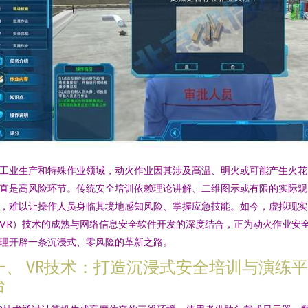
工业生产和特殊作业领域，动火作业因其涉及高温、明火或可能产生火花
直是高风险环节。传统安全培训依赖理论讲解、二维图示或有限的实际观
，难以让操作人员身临其境地感知风险、掌握应急技能。如今，虚拟现实
VR）技术的成熟与网络信息安全软件开发的深度结合，正为动火作业安
理开辟一条沉浸式、零风险的革新之路。
一、 VR技术：打造沉浸式安全培训与演练平
台