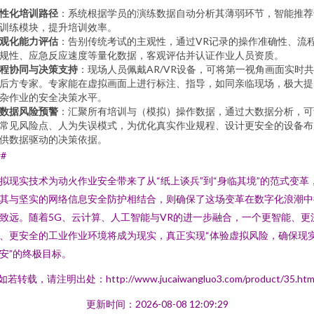
性化培训路径
：系统根据学员的演练数据自动分析其薄弱环节，智能推荐
训练模块，提升培训效率。
观化能力评估
：告别传统考试的主观性，通过VR记录的操作准确性、流
规性、应急反应速度等量化数据，客观评估并认证作业人员资质。
程协同与决策支持
：现场人员佩戴AR/VR设备，可将第一视角画面实时
后方专家。专家能在虚拟画面上进行标注、指导，如同亲临现场，极大提
杂作业的安全决策水平。
数据风险预警
：汇聚所有培训与（模拟）操作数据，通过大数据分析，可
常见风险点、人为失误模式，为优化真实作业规程、设计更安全的设备布
供数据驱动的决策依据。
##
拟现实技术为动火作业安全带来了从“纸上谈兵”到“身临其境”的范式变革
其与坚实的网络信息安全防护相结合，则确保了这场变革在数字化浪潮中
致远。随着5G、云计算、人工智能与VR的进一步融合，一个更智能、更
、更安全的工业作业环境将成为现实，真正实现“体验虚拟风险，确保现
安”的终极目标。
如若转载，请注明出处：http://www.jucaiwangluo3.com/product/35.htm
更新时间：2026-08-08 12:09:29