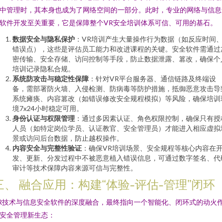
中管理时，其本身也成为了网络空间的一部分。此时，专业的网络与信息
软件开发至关重要，它是保障整个VR安全培训体系可信、可用的基石。
数据安全与隐私保护
：VR培训产生大量操作行为数据（如反应时间
错误点），这些是评估员工能力和改进课程的关键。安全软件需通过
密传输、安全存储、访问控制等手段，防止数据泄露、篡改，确保个
培训记录隐私合规。
系统防攻击与稳定性保障
：针对VR平台服务器、通信链路及终端设
备，需部署防火墙、入侵检测、防病毒等防护措施，抵御恶意攻击导
系统瘫痪、内容篡改（如错误修改安全规程模拟）等风险，确保培训
境7x24小时稳定可用。
身份认证与权限管理
：通过多因素认证、角色权限控制，确保只有授
人员（如特定岗位学员、认证教官、安全管理员）才能进入相应虚拟
景或访问后台数据，防止越权操作。
内容安全与完整性验证
：确保VR培训场景、安全规程等核心内容在
发、更新、分发过程中不被恶意植入错误信息，可通过数字签名、代
审计等技术保障内容来源可信与完整性。
三、 融合应用：构建“体验-评估-管理”闭环
R技术与信息安全软件的深度融合，最终指向一个智能化、闭环式的动火
安全管理新生态：