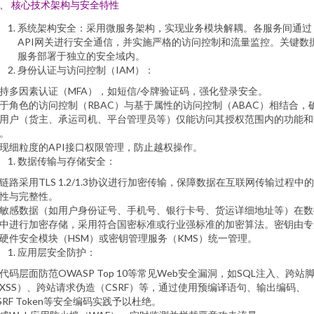
、 核心技术架构与安全特性
系统架构安全：采用微服务架构，实现业务模块解耦。各服务间通过
API网关进行安全通信，并实施严格的访问控制和流量监控。关键数
服务部署于独立的安全域内。
身份认证与访问控制（IAM）：
持多因素认证（MFA），如短信/令牌验证码，强化登录安全。
于角色的访问控制（RBAC）与基于属性的访问控制（ABAC）相结合，
用户（货主、承运司机、平台管理员等）仅能访问其授权范围内的功能和
。
现细粒度的API接口权限管理，防止越权操作。
数据传输与存储安全：
链路采用TLS 1.2/1.3协议进行加密传输，保障数据在互联网传输过程中
性与完整性。
敏感数据（如用户身份证号、手机号、银行卡号、货运详细地址等）在数
中进行加密存储，采用符合国密标准或行业强标准的加密算法。密钥由专
硬件安全模块（HSM）或密钥管理服务（KMS）统一管理。
应用层安全防护：
代码层面防范OWASP Top 10等常见Web安全漏洞，如SQL注入、跨站
XSS）、跨站请求伪造（CSRF）等，通过使用预编译语句、输出编码、
SRF Token等安全编码实践予以杜绝。