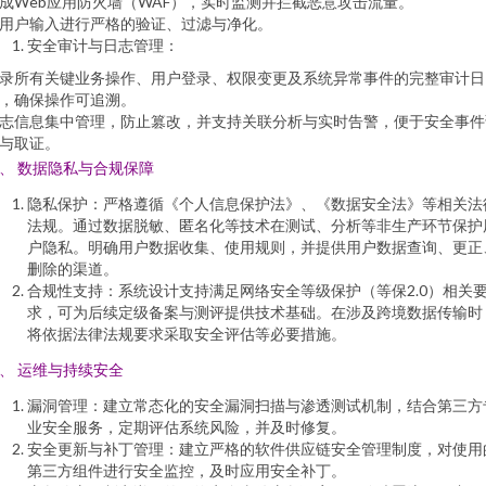
成Web应用防火墙（WAF），实时监测并拦截恶意攻击流量。
用户输入进行严格的验证、过滤与净化。
安全审计与日志管理：
录所有关键业务操作、用户登录、权限变更及系统异常事件的完整审计日
，确保操作可追溯。
志信息集中管理，防止篡改，并支持关联分析与实时告警，便于安全事件
与取证。
、 数据隐私与合规保障
隐私保护：严格遵循《个人信息保护法》、《数据安全法》等相关法
法规。通过数据脱敏、匿名化等技术在测试、分析等非生产环节保护
户隐私。明确用户数据收集、使用规则，并提供用户数据查询、更正
删除的渠道。
合规性支持：系统设计支持满足网络安全等级保护（等保2.0）相关
求，可为后续定级备案与测评提供技术基础。在涉及跨境数据传输时
将依据法律法规要求采取安全评估等必要措施。
、 运维与持续安全
漏洞管理：建立常态化的安全漏洞扫描与渗透测试机制，结合第三方
业安全服务，定期评估系统风险，并及时修复。
安全更新与补丁管理：建立严格的软件供应链安全管理制度，对使用
第三方组件进行安全监控，及时应用安全补丁。